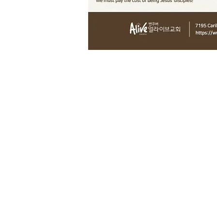
밴쿠버 얼라이브교회
Vancouver Alive churc
h