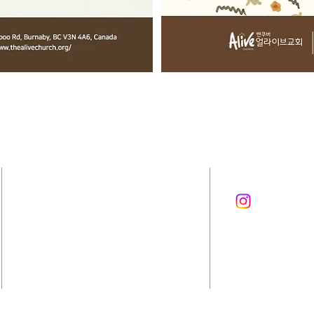
1-778-887-8289
7195 Cariboo Rd , Burnaby
British Columbia,
Canada V3N 4A6