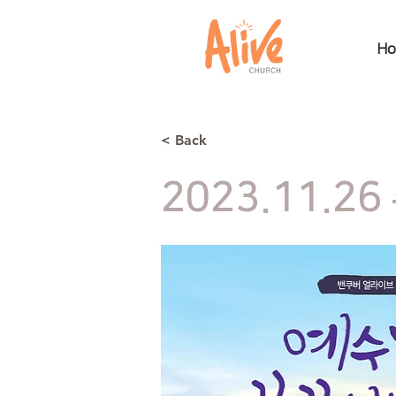
H
< Back
2023.11.26