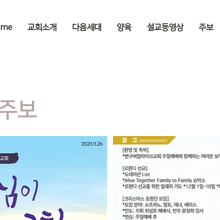
ome
교회소개
다음세대
양육
설교동영상
주보
 주보