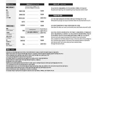
1-778-887-8289
7195 Cariboo Rd , Burnaby
British Columbia, Canada V3N 4A6
밴쿠버 얼라이브교회
Vancouver Alive churc
h