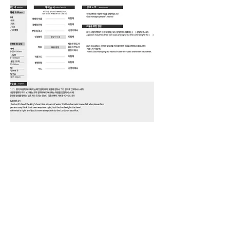
1-778-887-8289
7195 Cariboo Rd , Burnaby
British Columbia, Canada V3N 4A6
밴쿠버 얼라이브교회
Vancouver Alive churc
h