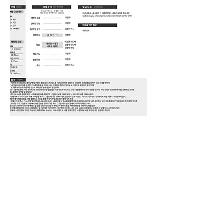
1-778-887-8289
7195 Cariboo Rd , Burnaby
British Columbia, Canada V3N 4A6
밴쿠버 얼라이브교회
Vancouver Alive churc
h