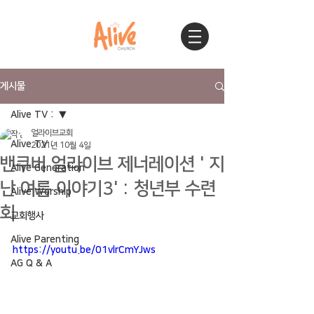
게시물
Alive TV :
얼라이브교회
Alive TV :
2021년 10월 4일
밴쿠버 얼라이브 제너레이션 ' 지
Alive Generation
난 여름 이야기3' : 청년부 수련
Alive Worship
회
교회행사
Alive Parenting
https://youtu.be/01vlrCmYJws
AG Q & A