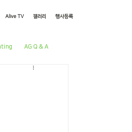
Alive TV
갤러리
행사등록
nting
AG Q & A