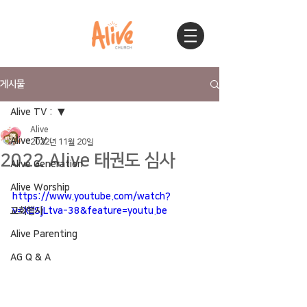
게시물
Alive TV :
Alive
Alive TV :
2022년 11월 20일
2022 Alive 태권도 심사
Alive Generation
Alive Worship
https://www.youtube.com/watch?
교회행사
v=XESjLtva-38&feature=youtu.be
Alive Parenting
AG Q & A