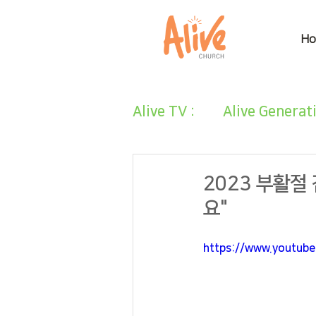
H
Alive TV :
Alive Generat
2023 부활절 감
요"
https://www.youtub